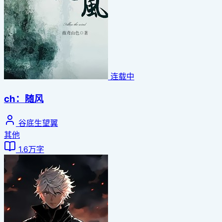
连载中
ch：随风
谷底生望翼
其他
1.6万字