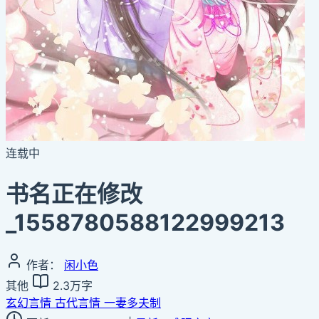
连载中
书名正在修改
_1558780588122999213
作者：
闲小色
其他
2.3万字
玄幻言情
古代言情
一妻多夫制