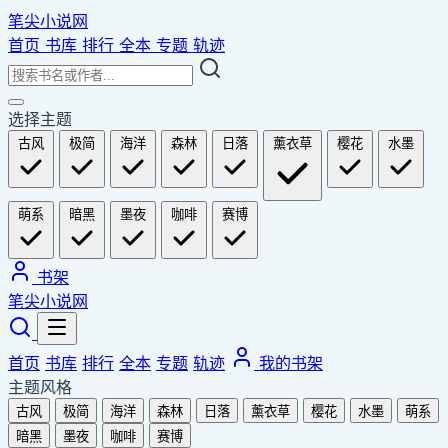
笔尖小说网
首页
书库
排行
全本
专题
轨迹
选择主题
古风
极简
海洋
森林
日落
薰衣草
樱花
水墨
萌系
暗黑
墨夜
咖啡
赛博
书架
笔尖小说网
首页
书库
排行
全本
专题
轨迹
我的书架
主题风格
古风
极简
海洋
森林
日落
薰衣草
樱花
水墨
萌系
暗黑
墨夜
咖啡
赛博