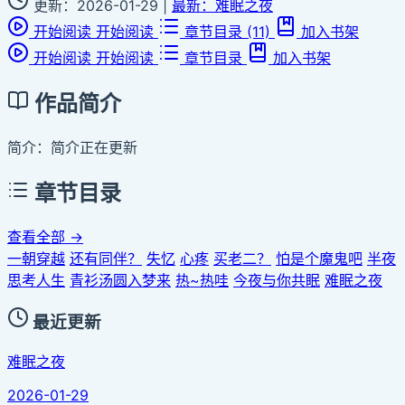
更新：2026-01-29
|
最新：难眠之夜
开始阅读
开始阅读
章节目录
(11)
加入书架
开始阅读
开始阅读
章节目录
加入书架
作品简介
简介：简介正在更新
章节目录
查看全部 →
一朝穿越
还有同伴？
失忆
心疼
买老二？
怕是个魔鬼吧
半夜
思考人生
青衫汤圆入梦来
热~热哇
今夜与你共眠
难眠之夜
最近更新
难眠之夜
2026-01-29