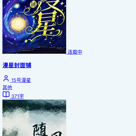
连载中
漫星封面铺
15号漫星
其他
371字