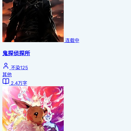
连载中
鬼探侦探所
不染125
其他
2.4万字