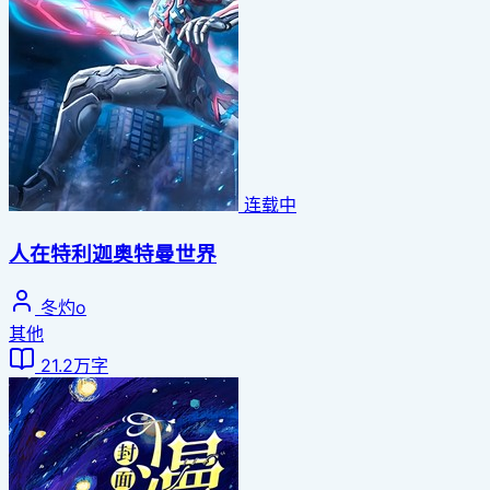
连载中
人在特利迦奥特曼世界
冬灼o
其他
21.2万字