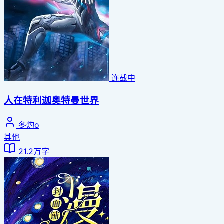
连载中
人在特利迦奥特曼世界
冬灼o
其他
21.2万字