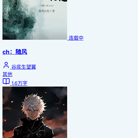
连载中
ch：随风
谷底生望翼
其他
1.6万字