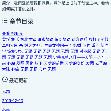
简介：霍雨浩被唐舞桐抛弃。意外是上成为了创世之神。看他
如何展开复仇之路。
章节目录
查看全部 →
背叛
复活
极北主宰
请求帮助
得到帮助
对方退兵
攻打圣灵教
真相大白
杀
毁灭之神，生命女神回来了
结婚
下界
重回
新同
学
恢复记忆
无题
无题
无题
无题
无题
无题
对不起
无题
无
题
无题
无题
无题
无题
无题
史莱克第八怪——天羽
一万年
前
心魔
发图
黑化
放下
天梦的前世
天梦的身份
发图
去圣魔
大陆
心痛
无题
无题
心痛
无题
最近更新
无题
2019-12-13
心痛