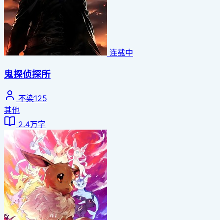
连载中
鬼探侦探所
不染125
其他
2.4万字