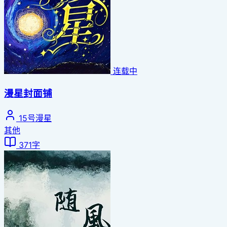
连载中
漫星封面铺
15号漫星
其他
371字