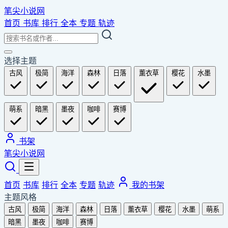
笔尖小说网
首页
书库
排行
全本
专题
轨迹
选择主题
古风
极简
海洋
森林
日落
薰衣草
樱花
水墨
萌系
暗黑
墨夜
咖啡
赛博
书架
笔尖小说网
首页
书库
排行
全本
专题
轨迹
我的书架
主题风格
古风
极简
海洋
森林
日落
薰衣草
樱花
水墨
萌系
暗黑
墨夜
咖啡
赛博