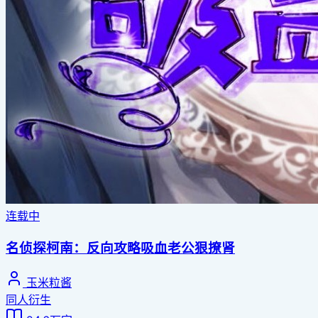
连载中
名侦探柯南：反向攻略吸血老公狠撩肾
玉米粒酱
同人衍生