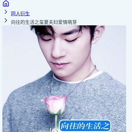
同人衍生
向往的生活之玺夏夫妇爱情萌芽