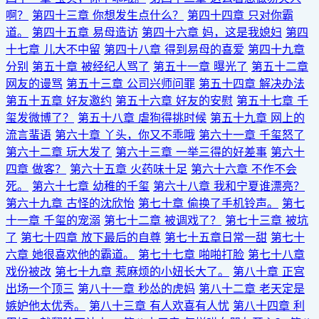
啊？
第四十三章 你想发生点什么？
第四十四章 只对你霸
道。
第四十五章 易母造访
第四十六章 妈，这是我媳妇
第四
十七章 儿大不中留
第四十八章 得到易母的喜爱
第四十九章
分别
第五十章 被经纪人骂了
第五十一章 曝光了
第五十二章
网友的谩骂
第五十三章 公司兴师问罪
第五十四章 解决办法
第五十五章 好友邀约
第五十六章 好友的安慰
第五十七章 千
玺发微博了？
第五十八章 虐狗得挑时候
第五十九章 网上的
流言蜚语
第六十章 丫头，你又不乖哦
第六十一章 千玺怒了
第六十二章 玩大发了
第六十三章 一举三得的好差事
第六十
四章 做客？
第六十五章 火药味十足
第六十六章 不作不会
死。
第六十七章 幼稚的千玺
第六十八章 我和宁夏谁漂亮？
第六十九章 古怪的沈欣怡
第七十章 偷换了手机铃声。
第七
十一章 千玺的宠溺
第七十二章 被调戏了？
第七十三章 被坑
了
第七十四章 放下最后的自尊
第七十五章日常一甜
第七十
六章 她很喜欢他的霸道。
第七十七章 啪啪打脸
第七十八章
戏份被改
第七十九章 惹麻烦的小妞长大了。
第八十章 正宫
出场一个顶三
第八十一章 秒怂的虎妈
第八十二章 老天定是
嫉妒他太优秀。
第八十三章 有人欢喜有人忧
第八十四章 利