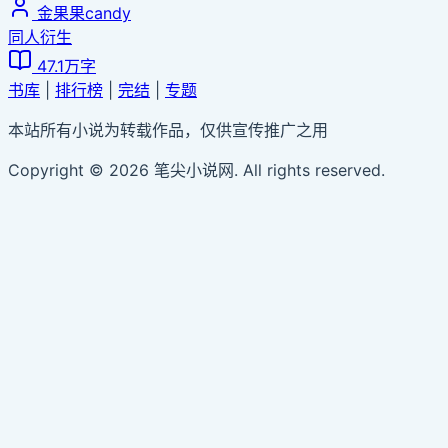
金果果candy
同人衍生
47.1万字
书库
|
排行榜
|
完结
|
专题
本站所有小说为转载作品，仅供宣传推广之用
Copyright © 2026 笔尖小说网. All rights reserved.