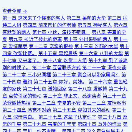
查看全部 →
第一章 这次来了个懂事的客人
第二章 呆萌的大华
第三章 插
秧二人组
第四章 前来帮忙的何老师
第五章 神秘客人
第六章
有默契的两人
第七章 小伙，演技不错嘛。
第八章 害羞的宁
夏
第九章 拉近了彼此的距离
第十章 外出采购的两人
第十一
章 爱情萌芽
第十二章 宠溺的眼神
第十三章 吃醋的大华
第十
四章 砍柴比赛。
第十五章 早起晨练
第十六章 八卦的大华
第
十七章 又来客了。
第十八章 吃货二人组
第十九章 到了该离
别的时候了。
第二十章 互留联系方式
第二十一章 深夜交谈
第二十二章 三小只同框
第二十三章 聚会可以带家属吗？
第
二十四章 邀约
第二十五章 你好，弟妹。
第二十六章 重色轻
友的家伙
第二十七章 送她回家
第二十八章 发微博
第二十九
章 点赞引起的骚动
第三十章 非正文，感谢读者
第三十一章
荣登微博热搜
第三十二章 宁夏的不安
第三十三章 友情客串
第三十四章 感觉不对劲
第三十五章 突如其来的感动
第三十
六章 深情告白。
第三十七章 这辈子认定你了
第三十八章 反
常的千玺
第三十九章 害羞的千宝宝
第四十章 意外的惊喜
第
四十一章 宝贝，你不乖哦。
第四十二章 这么着急做易夫人