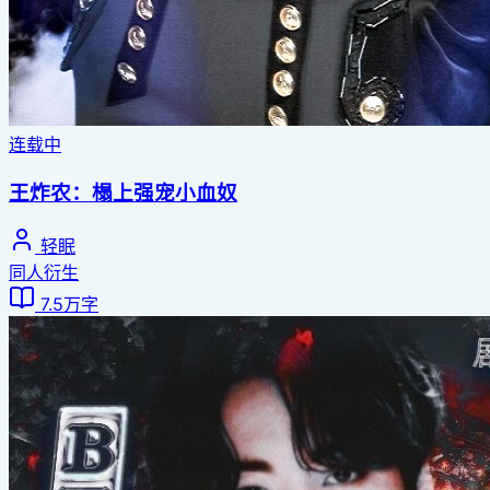
连载中
王炸农：榻上强宠小血奴
轻眠
同人衍生
7.5万字