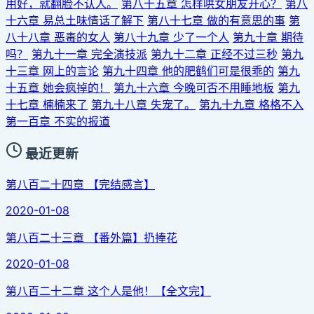
用好，就翻脸不认人。
第八十五章 怎样哄女朋友开心？
第八
十六章 易总土味情话了解下
第八十七章 做的有意思的事
第
八十八章 恶毒的女人
第八十九章 少了一个人
第九十章 期待
吗？
第九十一章 完全演技派
第九十二章 正经不过三秒
第九
十三章 网上的言论
第九十四章 他的肥鹤们可是很乖的
第九
十五章 她会疯掉的！
第九十六章 今晚可否不用睡地板
第九
十七章 楠楠来了
第九十八章 失宠了。
第九十九章 格格不入
第一百章 不实的报道
最近更新
第八百二十四章 【完结感言】
2020-01-08
第八百二十三章 【番外篇】扔捧花
2020-01-08
第八百二十二章 这个人是他！【全文完】