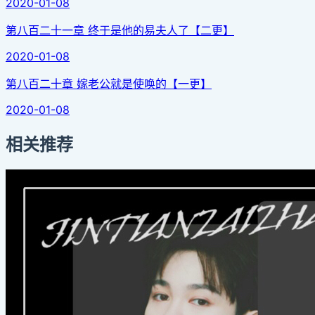
2020-01-08
第八百二十一章 终于是他的易夫人了【二更】
2020-01-08
第八百二十章 嫁老公就是使唤的【一更】
2020-01-08
相关推荐