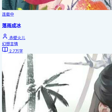
连载中
落雨成冰
赤壁火儿
幻想言情
2.7万字