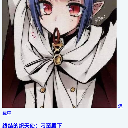
连
载中
终结的炽天使：刁蛮殿下