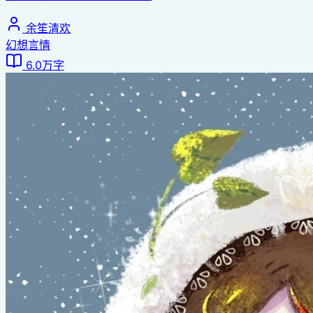
余笙清欢
幻想言情
6.0万字