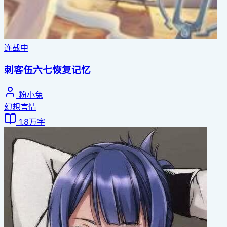
连载中
刺客伍六七恢复记忆
粉小兔
幻想言情
1.8万字