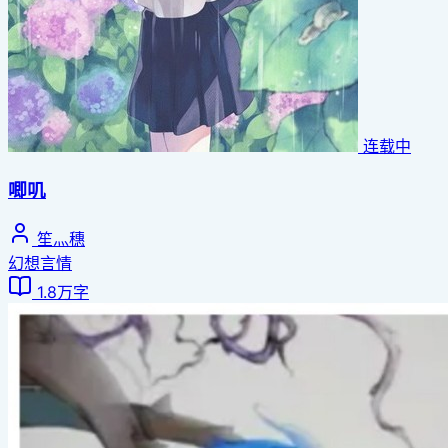
连载中
唧叽
笙灬穗
幻想言情
1.8万字