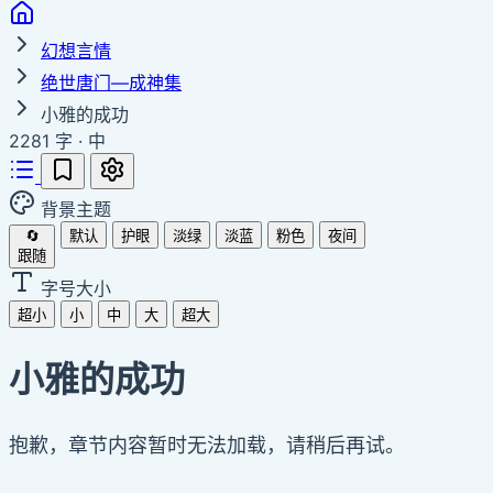
幻想言情
绝世唐门—成神集
小雅的成功
2281 字
·
中
背景主题
🔄
默认
护眼
淡绿
淡蓝
粉色
夜间
跟随
字号大小
超小
小
中
大
超大
小雅的成功
抱歉，章节内容暂时无法加载，请稍后再试。