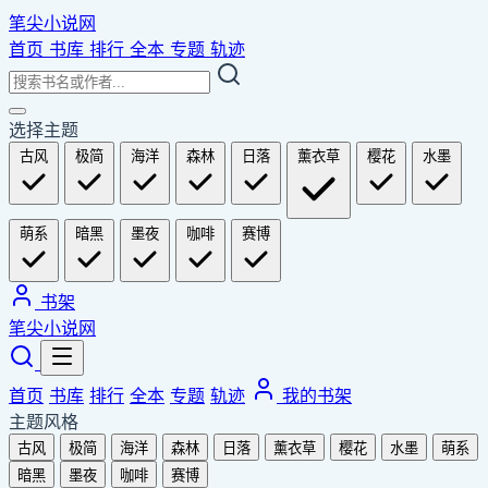
笔尖小说网
首页
书库
排行
全本
专题
轨迹
选择主题
古风
极简
海洋
森林
日落
薰衣草
樱花
水墨
萌系
暗黑
墨夜
咖啡
赛博
书架
笔尖小说网
首页
书库
排行
全本
专题
轨迹
我的书架
主题风格
古风
极简
海洋
森林
日落
薰衣草
樱花
水墨
萌系
暗黑
墨夜
咖啡
赛博