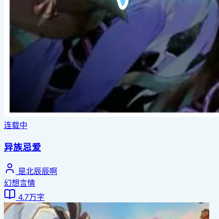
连载中
异族忌爱
是北辰辰啊
幻想言情
4.7万字