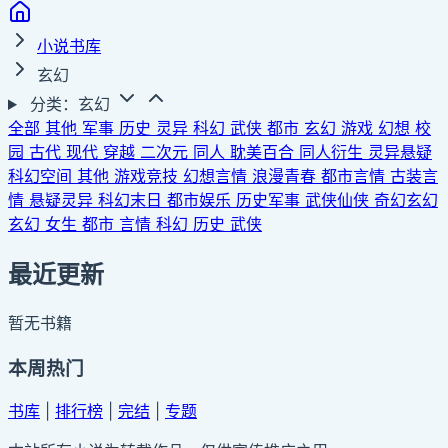
小说书库
玄幻
分类：玄幻
全部
其他
军事
历史
灵异
科幻
武侠
都市
玄幻
游戏
幻想
校
园
古代
现代
穿越
二次元
同人
耽美百合
同人衍生
灵异悬疑
科幻空间
其他
游戏竞技
幻想言情
浪漫青春
都市言情
古装言
情
悬疑灵异
科幻末日
都市娱乐
历史军事
武侠仙侠
奇幻玄幻
玄幻
女生
都市
言情
科幻
历史
武侠
最近更新
暂无书籍
本周热门
书库
|
排行榜
|
完结
|
专题