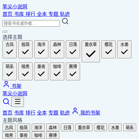
笔尖小说网
首页
书库
排行
全本
专题
轨迹
选择主题
古风
极简
海洋
森林
日落
薰衣草
樱花
水墨
萌系
暗黑
墨夜
咖啡
赛博
书架
笔尖小说网
首页
书库
排行
全本
专题
轨迹
我的书架
主题风格
古风
极简
海洋
森林
日落
薰衣草
樱花
水墨
萌系
暗黑
墨夜
咖啡
赛博