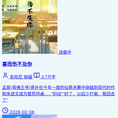
连载中
喜而伤不及你
名吃厄
穿越
3.7万字
孟辰(青佛王爷)意外在千年一度的仙祭术赛中穿越到现代时代
和宋送文成为誓死同桌……“别动”“好了，以后少打架，我回去
了”
2026-02-06