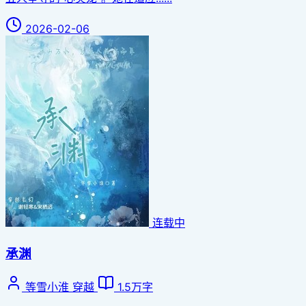
2026-02-06
连载中
承渊
等雪小淮
穿越
1.5万字