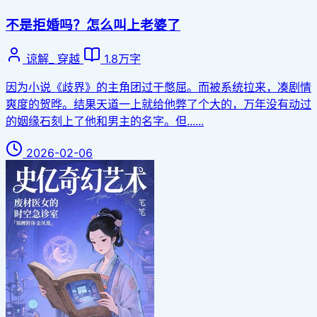
不是拒婚吗？怎么叫上老婆了
谅解_
穿越
1.8万字
因为小说《歧界》的主角团过于憋屈。而被系统拉来，凑剧情
爽度的贺晔。结果天道一上就给他弊了个大的，万年没有动过
的姻缘石刻上了他和男主的名字。但......
2026-02-06