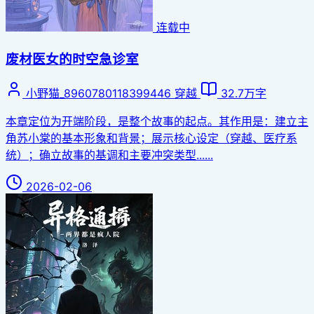
连载中
废材医女的时空急诊室
小野猫_8960780118399446
穿越
32.7万字
本章定位为开端阶段，是整个故事的起点。其作用是：建立主
角苏小棠的基本形象和背景；展示核心设定（穿越、医疗系
统）；确立故事的基调和主要冲突类型......
2026-02-06