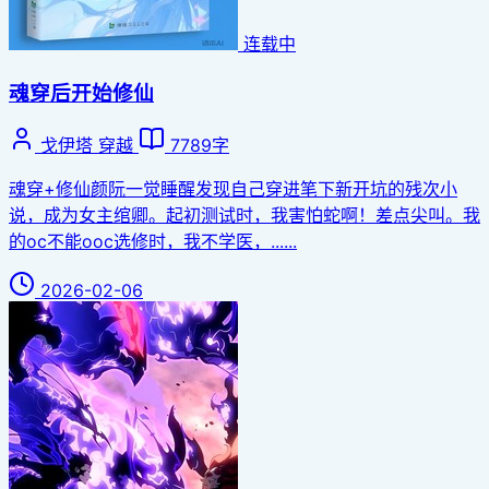
连载中
魂穿后开始修仙
戈伊塔
穿越
7789字
魂穿+修仙颜阮一觉睡醒发现自己穿进笔下新开坑的残次小
说，成为女主绾卿。起初测试时，我害怕蛇啊！差点尖叫。我
的oc不能ooc选修时，我不学医，......
2026-02-06