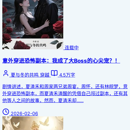
连载中
意外穿进恐怖副本：我成了大Boss的心尖宠？！
夏与冬的共鸣
穿越
4.5万字
剧情讲述，夏清禾和周家两兄弟周宴，周怀，还有林皖梦，意
外穿进恐怖副本，而夏清禾清醒的凭借自己闯过副本，还有其
他等人之间的故事，然而，夏清禾却......
2026-02-06