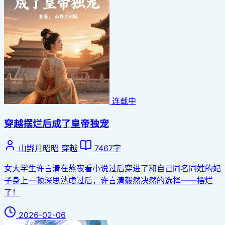
连载中
穿越摆烂后成了皇帝独宠
山野月昭昭
穿越
7467字
女大学生许言清在熬夜看小说过后穿进了和自己同名同姓的妃
子身上一顿深思熟虑过后，许言清毅然决然的选择——摆烂
了！
2026-02-06