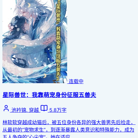
连载中
星际兽世：我靠萌宠身份征服五兽夫
池衿锦.
穿越
5.8万字
林软软穿越成幼猫后，被五位身份各异的强大兽男先后捡走，
从最初的“宠物求生”，到逐渐暴露人类意识和特殊能力，成为
五人争夺的“心尖宠”。她在适应......