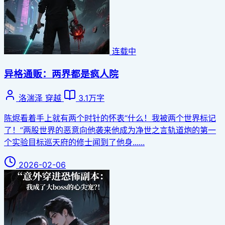
连载中
异格通贩：两界都是疯人院
洛湍泽
穿越
3.1万字
陈烬看着手上就有两个时针的怀表“什么！我被两个世界标记
了！”两股世界的恶意向他袭来他成为净世之言轨道炮的第一
个实验目标巡天府的修士闻到了他身......
2026-02-06