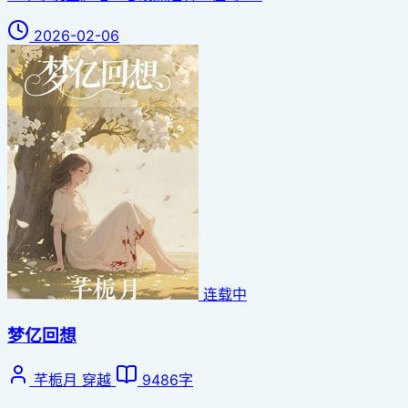
2026-02-06
连载中
梦亿回想
芊栀月
穿越
9486字