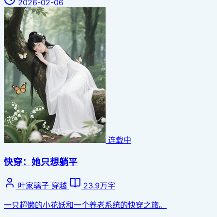
2026-02-06
连载中
快穿：她只想躺平
叶家璃子
穿越
23.9万字
一只超懒的小花妖和一个养老系统的快穿之旅。