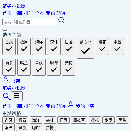
笔尖小说网
首页
书库
排行
全本
专题
轨迹
选择主题
古风
极简
海洋
森林
日落
薰衣草
樱花
水墨
萌系
暗黑
墨夜
咖啡
赛博
书架
笔尖小说网
首页
书库
排行
全本
专题
轨迹
我的书架
主题风格
古风
极简
海洋
森林
日落
薰衣草
樱花
水墨
萌系
暗黑
墨夜
咖啡
赛博