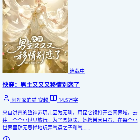
连载中
快穿：男主又又又移情别恋了
阿狸家的猫
穿越
14.5万字
来自洪荒的堕神苏玥儿因为无聊，用昆仑镜打开空间界域，去
往一个个小世界旅行。为了恶趣味，她携带因果石，在每个小
世界里肆无忌惮地玩弄气运之子和气......