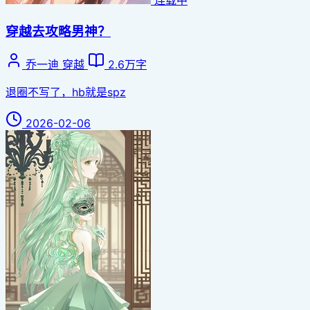
连载中
穿越去攻略男神？
乔一迪
穿越
2.6万字
退圈不写了，hb就是spz
2026-02-06