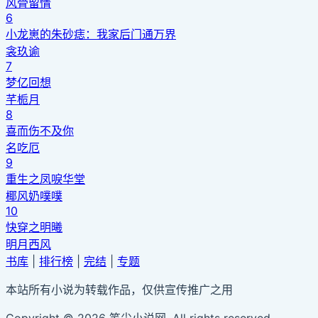
风骨留情
6
小龙崽的朱砂痣：我家后门通万界
衾玖谕
7
梦亿回想
芊栀月
8
喜而伤不及你
名吃厄
9
重生之凤唳华堂
椰风奶噗噗
10
快穿之明曦
明月西风
书库
|
排行榜
|
完结
|
专题
本站所有小说为转载作品，仅供宣传推广之用