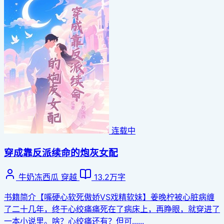
连载中
穿成靠反派续命的炮灰女配
牛奶冻西瓜
穿越
13.2万字
书籍简介【嘴硬心软死傲娇VS戏精软妹】姜晚柠被心脏病缠
了二十几年，终于心绞痛痛死在了病床上，再睁眼，就穿进了
一本小说里。啥？心绞痛还有？但可......