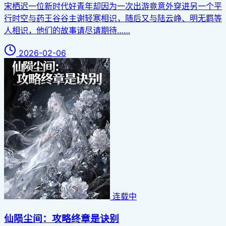
宋栖迟一位新时代好青年却因为一次出游竟意外穿进另一个平
行时空与药王谷谷主谢轻寒相识，随后又与陆云峥、明无羁等
人相识，他们的故事请尽请期待……
2026-02-06
连载中
仙陨尘间：攻略终章是诀别