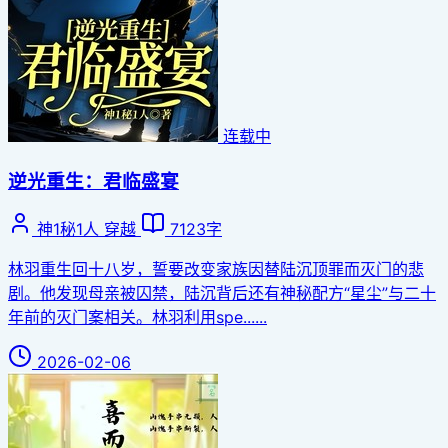
连载中
逆光重生：君临盛宴
神1秘1人
穿越
7123字
林羽重生回十八岁，誓要改变家族因替陆沉顶罪而灭门的悲
剧。他发现母亲被囚禁，陆沉背后还有神秘配方“星尘”与二十
年前的灭门案相关。林羽利用spe......
2026-02-06