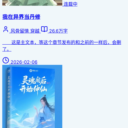
连载中
我在异界当丹修
风骨留情
穿越
26.6万字
这是主文本，等这个章节发布的和之前的一样后，会删
了。
2026-02-06