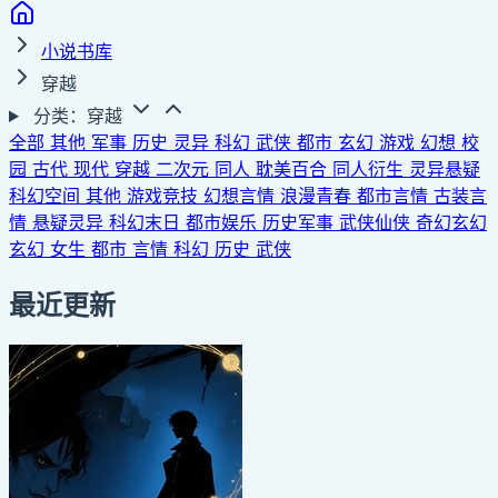
小说书库
穿越
分类：穿越
全部
其他
军事
历史
灵异
科幻
武侠
都市
玄幻
游戏
幻想
校
园
古代
现代
穿越
二次元
同人
耽美百合
同人衍生
灵异悬疑
科幻空间
其他
游戏竞技
幻想言情
浪漫青春
都市言情
古装言
情
悬疑灵异
科幻末日
都市娱乐
历史军事
武侠仙侠
奇幻玄幻
玄幻
女生
都市
言情
科幻
历史
武侠
最近更新