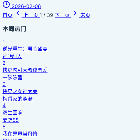
2026-02-06
首页
上一页
1 / 39
下一页
末页
本周热门
1
逆光重生：君临盛宴
神1秘1人
2
快穿勾引大叔谈恋爱
一碗陈醋
3
快穿之女神太美
梅香家的涟漪
4
双生回响
夏舒55
5
我在异界当丹修