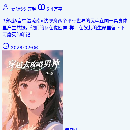
夏舒55
穿越
5.4万字
#穿越#言情温琼南×沈砚舟两个平行世界的灵魂在同一具身体
里产生共振，他们的存在像回声-样，在彼此的生命里留下不
可磨灭的印记
2026-02-06