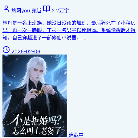
悠阿you
穿越
2.2万字
林丹是一名上班族，她没日没夜的加班，最后猝死在了小租房
里。再一次一睁眼，正被一名男子以死相逼。系统觉醒后才得
知，自己穿越进了一部修仙小说里。......
2026-02-06
连载中