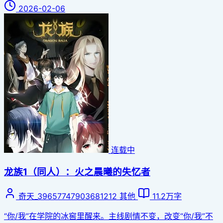
2026-02-06
连载中
龙族1（同人）：火之晨曦的失忆者
奇天_39657747903681212
其他
11.2万字
“你/我”在学院的冰窖里醒来。主线剧情不变，改变“你/我”不