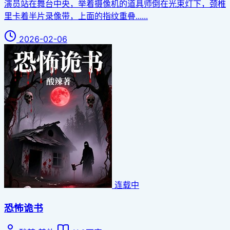
演员站在舞台中央，举着摄像机的道具师倒在光束灯下，颈椎
里卡着半片录像带，上面的指纹重叠......
2026-02-06
连载中
恐怖诡书