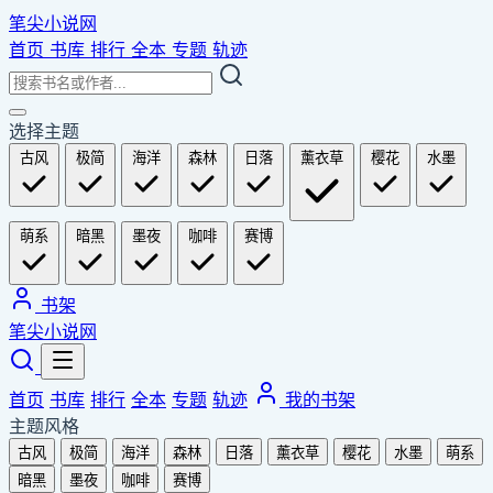
笔尖小说网
首页
书库
排行
全本
专题
轨迹
选择主题
古风
极简
海洋
森林
日落
薰衣草
樱花
水墨
萌系
暗黑
墨夜
咖啡
赛博
书架
笔尖小说网
首页
书库
排行
全本
专题
轨迹
我的书架
主题风格
古风
极简
海洋
森林
日落
薰衣草
樱花
水墨
萌系
暗黑
墨夜
咖啡
赛博