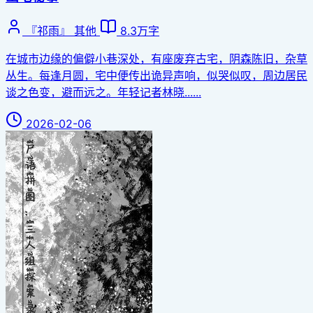
『祁雨』
其他
8.3万字
在城市边缘的偏僻小巷深处，有座废弃古宅，阴森陈旧，杂草
丛生。每逢月圆，宅中便传出诡异声响，似哭似叹，周边居民
谈之色变，避而远之。年轻记者林晓......
2026-02-06