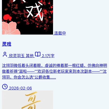
连载中
灵戏
欣灵羽玉
其他
2.1万字
沈翎羽微低着头闭着眼，虔诚的捧着那一根红蜡，仿佛向神明
做着祈祷“滋啦——”“欢迎各位新老玩家来到本次副本——”“沈
翎羽，你会怎么选”公爵收集......
2026-02-06