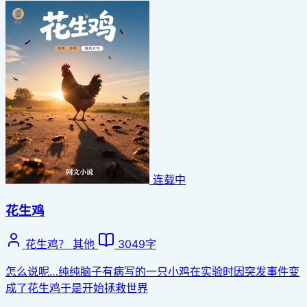
连载中
花生鸡
花生鸡？
其他
3049字
怎么说呢…纯纯脑子有病写的一只小鸡在实验时因突发事件变
成了花生鸡于是开始拯救世界