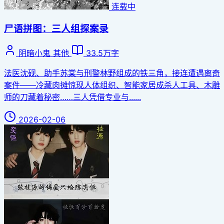
连载中
尸语拼图：三人组探案录
阴暗小鬼
其他
33.5万字
法医沈砚、助手苏棠与刑警林野组成的铁三角，接连遭遇离奇
案件——冷藏肉摊惊现人体组织、智能家居成杀人工具、木雕
师的刀藏着秘密……三人凭借专业与......
2026-02-06