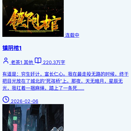
连载中
镇阴棺1
老茶1
其他
220.3万字
有道是：穷生奸计，富长仁心。我在最走投无路的时候，终于
把目光放在了城北的“死孩桥”上。那夜，天无暗月，星辰无
光，我扛着一捆麻绳，踏上了一条死......
2026-02-06