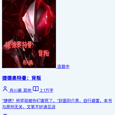
连载中
捷德奥特曼：背叛
舟川离
其他
2.1万字
“捷德？他早就被你们害死了。”封面别介意，自行避雷，本书
与原创无关，文笔不好请见谅