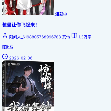
连载中
装逼让你飞起来！
阳间人_6198805768996788
其他
1.3万字
瞎jb写
2026-02-06