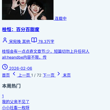
连载中
桂恒：百分百甜度
宋宛挽
其他
78.3万字
桂恒会有一点点奇文章节:少，短篇切勿上升任何人
all:heandbe内容不限，传
2026-02-06
首页
上一页
1 / 72
下一页
末页
本周热门
1
我的父亲不见了
小小社畜一枚呀