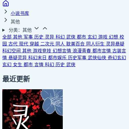
小说书库
其他
分类：其他
全部
其他
军事
历史
灵异
科幻
武侠
都市
玄幻
游戏
幻想
校
园
古代
现代
穿越
二次元
同人
耽美百合
同人衍生
灵异悬疑
科幻空间
其他
游戏竞技
幻想言情
浪漫青春
都市言情
古装言
情
悬疑灵异
科幻末日
都市娱乐
历史军事
武侠仙侠
奇幻玄幻
玄幻
女生
都市
言情
科幻
历史
武侠
最近更新