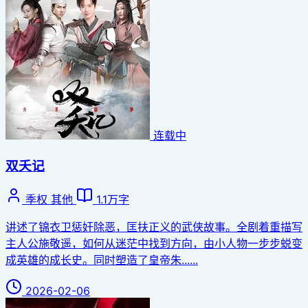
连载中
双夭记
季权
其他
1.1万字
讲述了锦衣卫惩奸除恶，匡扶正义的武侠故事。全剧着重描写
主人公施敬遥，如何从迷茫中找到方向，由小人物一步步蜕变
成英雄的成长史。同时塑造了皇帝朱......
2026-02-06