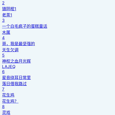
2
镇阴棺1
老茶1
3
一个白毛疯子的蛋糕童话
木属
4
哥，我是最坚强的
天生欠调
5
神权之血月光辉
LAJEQ
6
星音绕耳日常里
落日借我路过
7
花生鸡
花生鸡？
8
灵戏