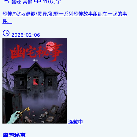
酸辣
其他
11.0万字
恐怖/惊悚/悬疑/灵异/犯罪一系列恐怖故事组织在一起的事
件。
2026-02-06
连载中
幽宅秘事