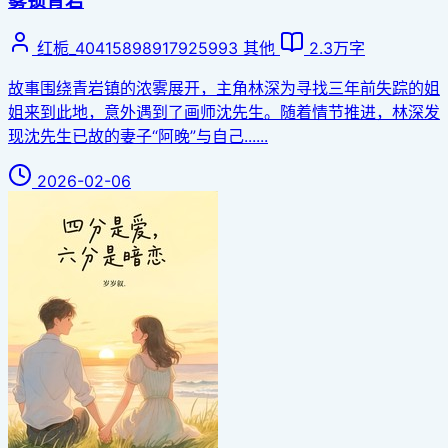
雾锁青岩
红栀_40415898917925993
其他
2.3万字
故事围绕青岩镇的浓雾展开，主角林深为寻找三年前失踪的姐
姐来到此地，意外遇到了画师沈先生。随着情节推进，林深发
现沈先生已故的妻子“阿晚”与自己......
2026-02-06