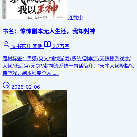
连载中
书名：惊悚副本无人生还，我却封神
文书花开
其他
2.7万字
题材标签：男频/爽文/惊悚游戏/系统/副本流/天惊悚游戏才/
大佬/无后宫/无CP/封神流系统一句话简介：“天才大佬降临惊
悚游戏，副本秒变个人......
2026-02-06